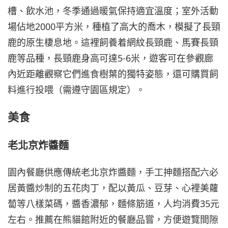
槽、飲水池，冬季通過暖氣保持適宜溫度；室外活動
場佔地2000平方米，種植了高大的喬木，模擬了長頸
鹿的原生棲息地。這裡飼養着網紋長頸鹿、馬賽長頸
鹿等品種，長頸鹿身高可達5-6米，遊客可在參觀廊
內近距離觀察它們進食樹葉的獨特姿態，還可購買飼
料進行投喂（需遵守園區規定）。
美食
老北京炸醬麵
園內餐廳供應傳統老北京炸醬麵，手工抻麵搭配六必
居黃醬炒制的五花肉丁，配以黃瓜、豆芽、心裡美蘿
蔔等八樣菜碼，醬香濃郁，麵條筋道，人均消費35元
左右。推薦在熊貓館附近的餐廳品嘗，方便遊覽間隙