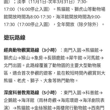
園）；淡季（11月1日-次年3月31日）7:30-
17:00（16:00停止入園）。熊貓館、獅虎山等動物場
館開放時間為8:00-17:30，海洋館開放時間為9:00-
17:30（17:00停止入園），全年開放（除夕除外）。
遊玩路線
經典動物觀賞路線（3小時）
：南門入園→熊貓館→
獅虎山→猴山→象房→長頸鹿館→犀牛館→河馬館→
北門出園。此路線覆蓋了動物園的主要大型動物展
區，適合首次參觀的遊客，能在較短時間內觀賞到大
熊貓、老虎、獅子、大象等熱門動物。
深度科普教育路線（5小時）
：東門入園→科普館→
企鵝館→海洋館（雨林奇觀→海底環遊→海洋劇院表
演）→熊貓館→金絲猴館→兩棲爬行動物館→西南門