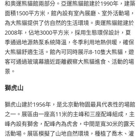
和奧運熊貓館兩部分。亞運熊貓館建於1990年，建築
面積1500平方米，館內設有室內展廳、室外活動場，
為大熊貓提供了仿自然的生活環境。奧運熊貓館建於
2008年，佔地3000平方米，採用生態環保設計，夏
季通過地源熱泵系統降溫，冬季利用地熱供暖，確保
大熊貓舒適生活。館內可同時展示8-10隻大熊貓，遊
客可通過玻璃幕牆近距離觀察大熊貓進食、活動的場
景。
獅虎山
獅虎山建於1956年，是北京動物園最具代表性的場館
之一。展區由一座高11米的主峰和三座配峰組成，主
峰內設有獅舍，配峰內為虎舍，中間是寬30米的露天
活動場。展區模擬了山地自然環境，種植了喬木、灌