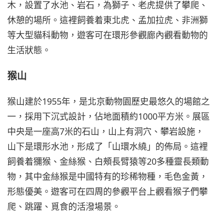
木，設置了水池、岩石，為獅子、老虎提供了攀爬、
休憩的場所。這裡飼養着東北虎、孟加拉虎、非洲獅
等大型貓科動物，遊客可在環形參觀廊內觀看動物的
生活狀態。
猴山
猴山建於1955年，是北京動物園歷史最悠久的場館之
一，採用下沉式設計，佔地面積約1000平方米。展區
中央是一座高7米的石山，山上有洞穴、攀岩設施，
山下是環形水池，形成了「山環水繞」的佈局。這裡
飼養着獼猴、金絲猴、白頰長臂猿等20多種靈長類動
物，其中金絲猴是中國特有的珍稀物種，毛色金黃，
形態優美。遊客可在四周的參觀平台上觀看猴子們攀
爬、跳躍、覓食的活潑場景。