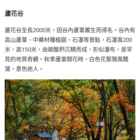
蘆花谷
蘆花谷全長2000米，因谷內蘆葦叢生而得名。谷內有
高山蘆葦、中藥材種植園、石瀑等景點，石瀑寬200
米，高150米，由碳酸鈣沉積而成，形似瀑布，是罕
見的地質奇觀。秋季蘆葦開花時，白色花絮隨風飄
蕩，景色迷人。