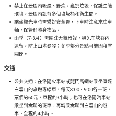
禁止在景區內吸煙、野炊，亂扔垃圾，保護生態
環境，景區內設有多個垃圾桶和衛生間。
乘坐觀光車時需繫好安全帶，下車時注意來往車
輛，保管好隨身物品。
雨季（7-8月）需關注天氣預報，避免在峽谷內
逗留，防止山洪暴發；冬季部分景點可能因積雪
關閉。
交通
公共交通：在洛陽火車站或龍門高鐵站乘坐直達
白雲山的旅遊專線車，每天8:00、9:00各一班，
票價約60元，車程約3小時；也可在洛陽汽車站
乘坐到嵩縣的班車，再轉乘嵩縣到白雲山的班
車，全程約4小時。