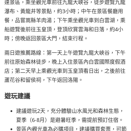
達景區，乘坐觀光車前往九龍大峽谷，徒步遊覽九龍
瀑布、黃龍井等景點，約3小時；中午在景區餐廳用
餐，品嘗嵩縣羊肉湯；下午乘坐觀光車到白雲湖，乘
船遊覽後前往玉皇頂，登頂欣賞雲海和日落，約4小
時；傍晚返回景區大門，結束行程。
兩日遊推薦路線：第一天上午遊覽九龍大峽谷，下午
前往原始森林徒步，晚上入住景區內白雲國際度假酒
店；第二天早上乘觀光車到玉皇頂看日出，之後前往
蘆花谷和留侯祠，下午返回洛陽。
遊玩建議
建議遊玩2天，充分體驗山水風光和森林生態，
夏季（6-8月）是避暑旺季，需提前預訂住宿。
景區內觀光車為必購項目，建議購買套票，可節