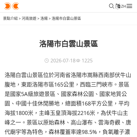
ZH
景點介紹
>
河南旅遊
>
洛陽
>
洛陽市白雲山景區
洛陽市白雲山景區
2026-07-18
1225
洛陽白雲山景區位於河南省洛陽市嵩縣西南部伏牛山
腹地，東距洛陽市區165公里，西臨三門峽市。景區
是國家5A級旅遊景區、國家森林公園、國家地質公
園、中國十佳休閒勝地，總面積168平方公里，平均
海拔1800米，主峰玉皇頂海拔2216米，為伏牛山主
峰之一。景區以原始森林、高山瀑布、雲海奇觀、唐
代廟宇等為特色，森林覆蓋率達98.5%，負氧離子濃