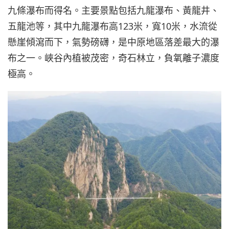
九條瀑布而得名。主要景點包括九龍瀑布、黃龍井、
五龍池等，其中九龍瀑布高123米，寬10米，水流從
懸崖傾瀉而下，氣勢磅礴，是中原地區落差最大的瀑
布之一。峽谷內植被茂密，奇石林立，負氧離子濃度
極高。