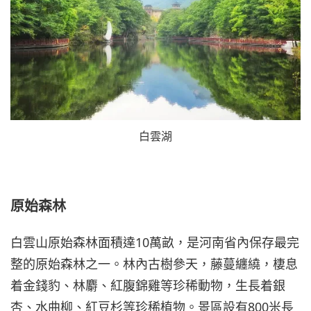
白雲湖
原始森林
白雲山原始森林面積達10萬畝，是河南省內保存最完
整的原始森林之一。林內古樹參天，藤蔓纏繞，棲息
着金錢豹、林麝、紅腹錦雞等珍稀動物，生長着銀
杏、水曲柳、紅豆杉等珍稀植物。景區設有800米長