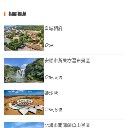
相關推薦
皇城相府
5A
安順市黃果樹瀑布景區
5A, 河流
響沙灣
5A, 沙漠
北海市南灣鱷魚山景區