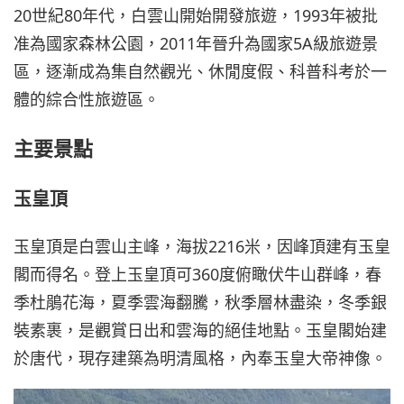
20世紀80年代，白雲山開始開發旅遊，1993年被批
准為國家森林公園，2011年晉升為國家5A級旅遊景
區，逐漸成為集自然觀光、休閒度假、科普科考於一
體的綜合性旅遊區。
主要景點
玉皇頂
玉皇頂是白雲山主峰，海拔2216米，因峰頂建有玉皇
閣而得名。登上玉皇頂可360度俯瞰伏牛山群峰，春
季杜鵑花海，夏季雲海翻騰，秋季層林盡染，冬季銀
裝素裹，是觀賞日出和雲海的絕佳地點。玉皇閣始建
於唐代，現存建築為明清風格，內奉玉皇大帝神像。