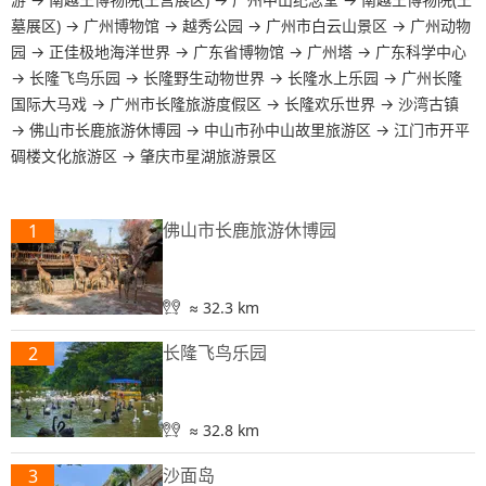
墓展区)
→
广州博物馆
→
越秀公园
→
广州市白云山景区
→
广州动物
园
→
正佳极地海洋世界
→
广东省博物馆
→
广州塔
→
广东科学中心
→
长隆飞鸟乐园
→
长隆野生动物世界
→
长隆水上乐园
→
广州长隆
国际大马戏
→
广州市长隆旅游度假区
→
长隆欢乐世界
→
沙湾古镇
→
佛山市长鹿旅游休博园
→
中山市孙中山故里旅游区
→
江门市开平
碉楼文化旅游区
→
肇庆市星湖旅游景区
佛山市长鹿旅游休博园
1
≈ 32.3 km
长隆飞鸟乐园
2
≈ 32.8 km
沙面岛
3