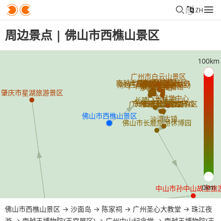
ZH
周边景点 | 佛山市西樵山景区
100km
0km
佛山市西樵山景区
→
沙面岛
→
陈家祠
→
广州圣心大教堂
→
珠江夜
游
→
南越王博物院(王宫展区)
→
广州中山纪念堂
→
南越王博物院(王