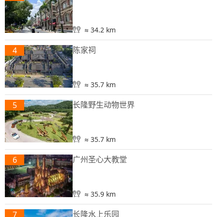
≈ 34.2 km
陈家祠
4
≈ 35.7 km
长隆野生动物世界
5
≈ 35.7 km
广州圣心大教堂
6
≈ 35.9 km
长隆水上乐园
7