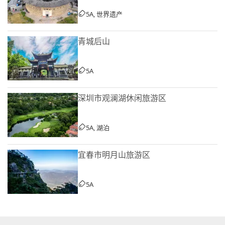
5A, 世界遗产
青城后山
5A
深圳市观澜湖休闲旅游区
5A, 湖泊
宜春市明月山旅游区
5A