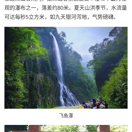
观的瀑布之一，落差约80米。夏天山洪季节，水流量
可达每秒5立方米，如九天银河泻地，气势磅礴。
飞鱼瀑