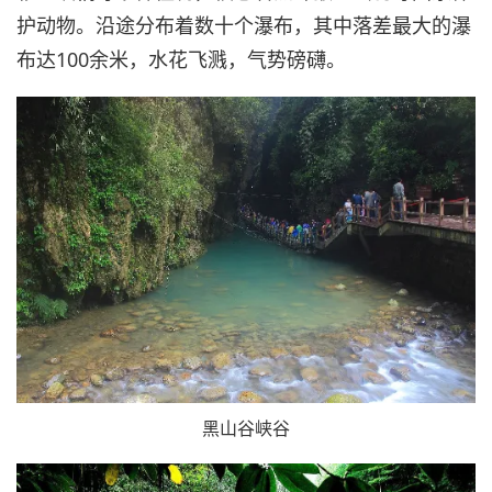
护动物。沿途分布着数十个瀑布，其中落差最大的瀑
布达100余米，水花飞溅，气势磅礴。
黑山谷峡谷