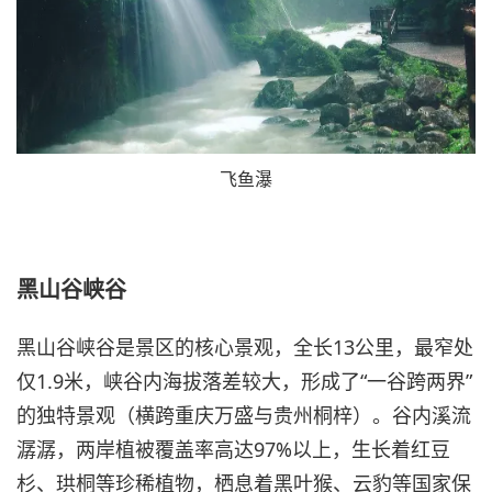
飞鱼瀑
黑山谷峡谷
黑山谷峡谷是景区的核心景观，全长13公里，最窄处
仅1.9米，峡谷内海拔落差较大，形成了“一谷跨两界”
的独特景观（横跨重庆万盛与贵州桐梓）。谷内溪流
潺潺，两岸植被覆盖率高达97%以上，生长着红豆
杉、珙桐等珍稀植物，栖息着黑叶猴、云豹等国家保