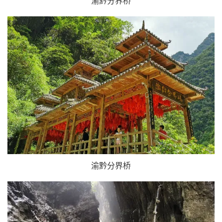
渝黔分界桥
渝黔分界桥