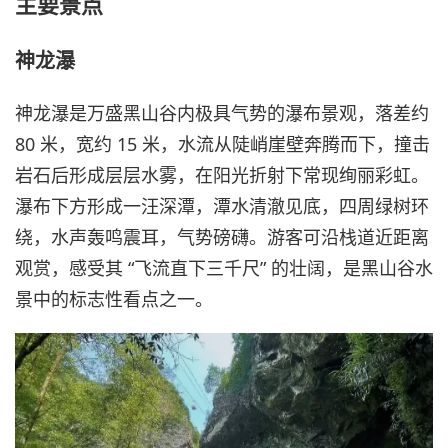
主要景点
神龙瀑
神龙瀑是万盛黑山谷内极具气势的瀑布景观，落差约
80 米，宽约 15 米，水流从陡峭崖壁奔腾而下，撞击
岩石后形成层层水雾，在阳光折射下常现绚丽彩虹。
瀑布下方形成一汪深潭，潭水清澈见底，四周绿树环
绕，水声轰鸣震耳，气势磅礴。游客可沿栈道近距离
观赏，感受其 “飞流直下三千尺” 的壮阔，是黑山谷水
景中的标志性看点之一。