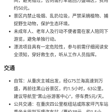
间，避免错过，否则需打车返回万盛城区，费用
约50元。
景区内禁止吸烟、乱扔垃圾，严禁采摘植物、捕
捉野生动物，保护生态环境。
未成年人、老年人及行动不便者需在家人陪同下
游览，避免单独行动。
漂流项目具有一定危险性，参与前需仔细阅读安
全须知，穿好救生衣，听从工作人员指挥。
交通
自驾：从重庆主城出发，经G75兰海高速到万
盛，再前往黑山谷景区，约1.5小时，63公里。
建议导航至“黑山谷游客中心”，停车费5元/天。
公共交通：在重庆四公里枢纽站或陈家坪汽车站
乘坐大巴到万盛汽车站（票价38元，约1.5小