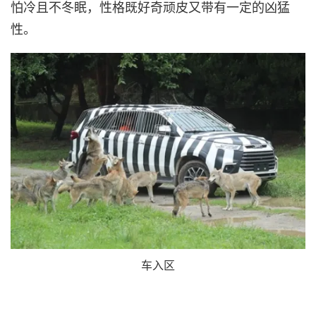
怕冷且不冬眠，性格既好奇顽皮又带有一定的凶猛
性。
车入区