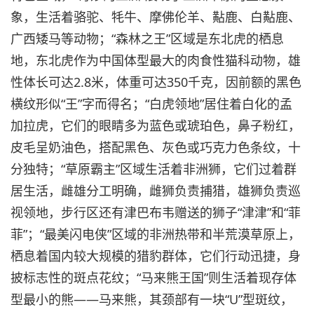
象，生活着骆驼、牦牛、摩佛伦羊、黇鹿、白黇鹿、
广西矮马等动物；“森林之王”区域是东北虎的栖息
地，东北虎作为中国体型最大的肉食性猫科动物，雄
性体长可达2.8米，体重可达350千克，因前额的黑色
横纹形似“王”字而得名；“白虎领地”居住着白化的孟
加拉虎，它们的眼睛多为蓝色或琥珀色，鼻子粉红，
皮毛呈奶油色，搭配黑色、灰色或巧克力色条纹，十
分独特；“草原霸主”区域生活着非洲狮，它们过着群
居生活，雌雄分工明确，雌狮负责捕猎，雄狮负责巡
视领地，步行区还有津巴布韦赠送的狮子“津津”和“菲
菲”；“最美闪电侠”区域的非洲热带和半荒漠草原上，
栖息着国内较大规模的猎豹群体，它们行动迅捷，身
披标志性的斑点花纹；“马来熊王国”则生活着现存体
型最小的熊——马来熊，其颈部有一块“U”型斑纹，