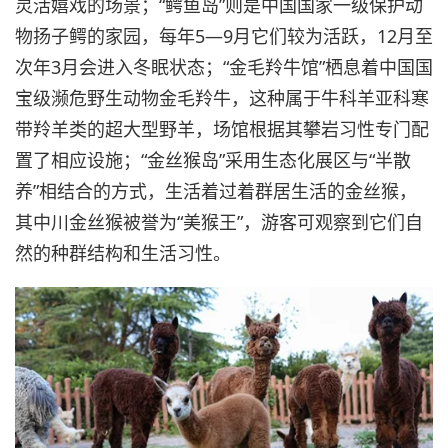
灵活嬉戏的场景；“鳄鱼岛”则是中国国家一级保护动
物扬子鳄的家园，每年5—9月它们较为活跃，12月至
次年3月会进入冬眠状态；“金毛羚牛馆”栖息着中国国
宝级濒危野生动物金毛羚牛，这种属于牛科羊亚科寒
带羚羊类的超大型野羊，场馆根据其攀岩习性专门配
置了相应设施；“金丝猴岛”采用生态化展区与“半散
养”相结合的方式，生活着过着群居生活的金丝猴，
其中川金丝猴被誉为“美猴王”，游客可观察到它们自
然的种群结构和生活习性。