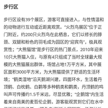
步行区
步行区设有39个展区，游客可直接进入，与性情温和
的动物进行互动或近距离观赏。“火烈鸟展区”位于正
门附近，约200只火烈鸟在此栖息，它们以修长的脖
颈、双腿和粉色的羽毛成为园区的“迎宾鸟”，极具观
赏性；“大熊猫馆”是步行区的热门景点，2010年迎来
10只大熊猫入住，与原有4只组成了当时全球最大规
模的大熊猫展出群体，场馆占地1万平方米，其中展
区面积3000平方米，为大熊猫提供了舒适的生活环
境；“鹤类湿地”沿天鹅湖兴建，四面环水，生活着丹
顶鹤、白枕鹤、白鹳等多种鹤类和鹳类，丹顶鹤的鸣
叫声可传播约1.5千米远，尽显优雅；“企鹅馆”内生活
着来自南美的麦哲伦企鹅，游客能观赏到它们在水中