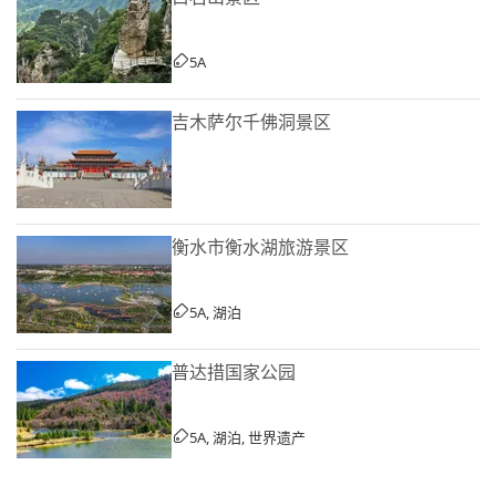
5A
吉木萨尔千佛洞景区
衡水市衡水湖旅游景区
5A, 湖泊
普达措国家公园
5A, 湖泊, 世界遗产