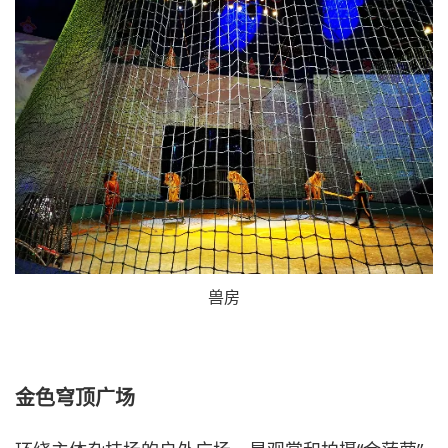
兽房
金色穹顶广场