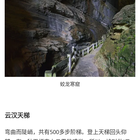
蛟龙寒窟
云汉天梯
弯曲而陡峭，共有500多步阶梯。登上天梯回头仰