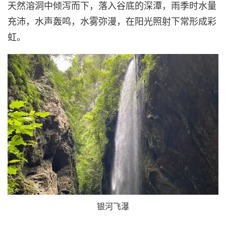
天然溶洞中倾泻而下，落入谷底的深潭，雨季时水量
充沛，水声轰鸣，水雾弥漫，在阳光照射下常形成彩
虹。
银河飞瀑