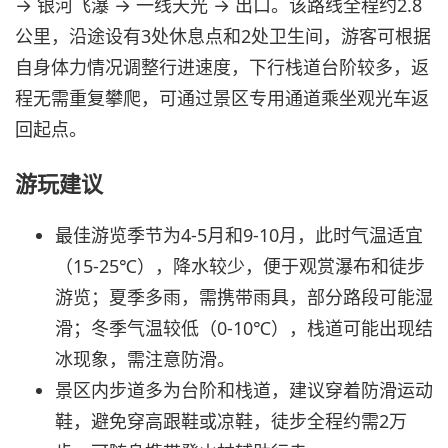
→ 银河飞瀑 → 一线天光 → 出口。该路线全程约2.8
公里，沿途设有3处休息点和2处卫生间，游客可根据
自身体力情况调整行进速度，下行栈道台阶较多，返
程无需重复攀爬，可通过景区专用通道乘坐观光车返
回起点。
游玩建议
最佳游览季节为4-5月和9-10月，此时气温适宜
（15-25℃），降水较少，便于观赏瀑布和徒步
游览；夏季多雨，需携带雨具，部分路段可能湿
滑；冬季气温较低（0-10℃），栈道可能出现结
冰现象，需注意防滑。
景区内步道多为台阶和栈道，建议穿着防滑运动
鞋，避免穿高跟鞋或凉鞋，徒步全程约需2万