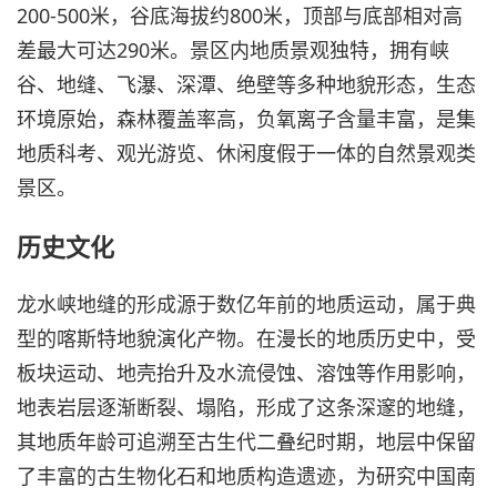
200-500米，谷底海拔约800米，顶部与底部相对高
差最大可达290米。景区内地质景观独特，拥有峡
谷、地缝、飞瀑、深潭、绝壁等多种地貌形态，生态
环境原始，森林覆盖率高，负氧离子含量丰富，是集
地质科考、观光游览、休闲度假于一体的自然景观类
景区。
历史文化
龙水峡地缝的形成源于数亿年前的地质运动，属于典
型的喀斯特地貌演化产物。在漫长的地质历史中，受
板块运动、地壳抬升及水流侵蚀、溶蚀等作用影响，
地表岩层逐渐断裂、塌陷，形成了这条深邃的地缝，
其地质年龄可追溯至古生代二叠纪时期，地层中保留
了丰富的古生物化石和地质构造遗迹，为研究中国南