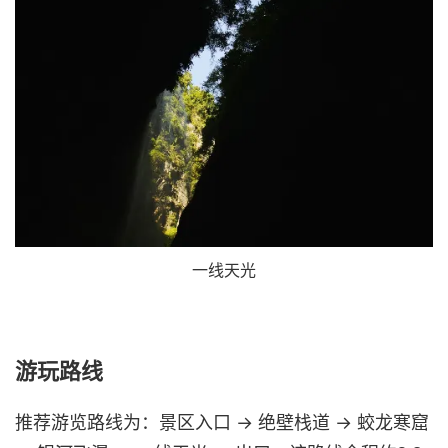
一线天光
游玩路线
推荐游览路线为：景区入口 → 绝壁栈道 → 蛟龙寒窟