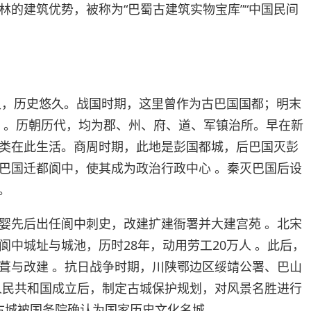
林的建筑优势，被称为“巴蜀古建筑实物宝库”“中国民间
城史，历史悠久。战国时期，这里曾作为古巴国国都；明末
年 。历朝历代，均为郡、州、府、道、军镇治所。早在新
类在此生活。商周时期，此地是彭国都城，后巴国灭彭
巴国迁都阆中，使其成为政治行政中心 。秦灭巴国后设
。
婴先后出任阆中刺史，改建扩建衙署并大建宫苑 。北宋
阆中城址与城池，历时28年，动用劳工20万人 。此后，
葺与改建 。抗日战争时期，川陕鄂边区绥靖公署、巴山
人民共和国成立后，制定古城保护规划，对风景名胜进行
中古城被国务院确认为国家历史文化名城 。