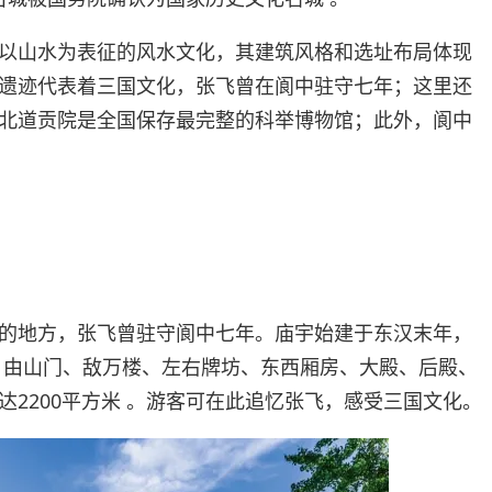
以山水为表征的风水文化，其建筑风格和选址布局体现
遗迹代表着三国文化，张飞曾在阆中驻守七年；这里还
北道贡院是全国保存最完整的科举博物馆；此外，阆中
的地方，张飞曾驻守阆中七年。庙宇始建于东汉末年，
。由山门、敌万楼、左右牌坊、东西厢房、大殿、后殿、
达2200平方米 。游客可在此追忆张飞，感受三国文化。