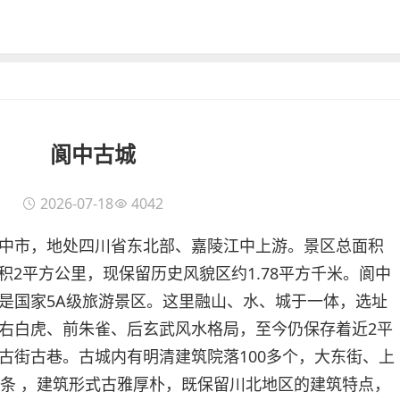
阆中古城
2026-07-18
4042
中市，地处四川省东北部、嘉陵江中上游。景区总面积
面积2平方公里，现保留历史风貌区约1.78平方千米。阆中
是国家5A级旅游景区。这里融山、水、城于一体，选址
右白虎、前朱雀、后玄武风水格局，至今仍保存着近2平
古街古巷。古城内有明清建筑院落100多个，大东街、上
多条 ，建筑形式古雅厚朴，既保留川北地区的建筑特点，