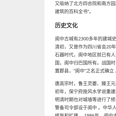
又吸纳了北方四合院和南方园
建筑的百科全书”。
历史文化
阆中古城有2300多年的建
清初，又曾作为四川省会20
石器时代，阆中地区就已有人
国，阆中归巴国所有。战国时
置郡县，“阆中”之名正式确立 
唐高宗时，鲁王灵夔、滕王元
初年，保宁府按风水学说重建
明清时期也对城墙等进行了修
警备司令部设于阆中 。中华
修复和扩建 。1986年，阆