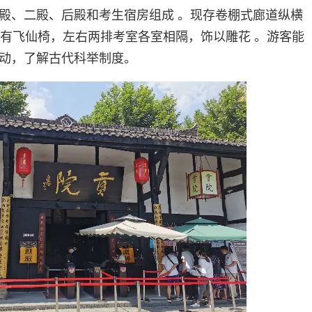
殿、二殿、后殿和考生宿房组成 。现存卷棚式廊道纵横
带有飞仙椅，左右两排考室各室相隔，饰以雕花 。游客能
动，了解古代科举制度。