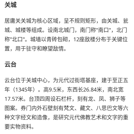
关城
居庸关关城为核心区域，呈不规则矩形，由关城、瓮
城、城楼等组成。设南北城门，南门称"南口"，北门
称"北口"。城墙以青砖包砌，12座敌楼分布于关键位
置，用于驻守和瞭望敌情。
云台
云台位于关城中心，为元代过街塔基座，建于至正五
年（1345年）。高9.5米，东西长26.84米，南北宽
17.57米。台顶四周设石栏杆，刻有龙、凤、狮子等
图案。券门内外石壁刻有梵文、藏文、八思巴文等六
种文字经文和造像，是研究元代佛教艺术和文字的重
要实物资料。