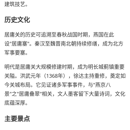
建筑技艺。
历史文化
居庸关的历史可追溯至春秋战国时期，燕国在此
设"居庸塞"。秦汉至魏晋南北朝持续修缮，成为北方
军事要塞。
明代是居庸关大规模修建时期，成为明长城蓟镇重要
关隘。洪武元年（1368年），徐达主持重修，奠定如
今关城布局。它见证诸多军事事件，与"燕京八
景"之"居庸叠翠"相关，文人墨客留下大量诗词，文化
底蕴深厚。
主要景点