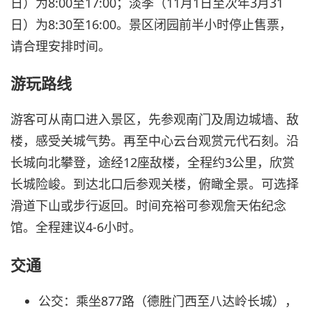
日）为8:00至17:00；淡季（11月1日至次年3月31
日）为8:30至16:00。景区闭园前半小时停止售票，
请合理安排时间。
游玩路线
游客可从南口进入景区，先参观南门及周边城墙、敌
楼，感受关城气势。再至中心云台观赏元代石刻。沿
长城向北攀登，途经12座敌楼，全程约3公里，欣赏
长城险峻。到达北口后参观关楼，俯瞰全景。可选择
滑道下山或步行返回。时间充裕可参观詹天佑纪念
馆。全程建议4-6小时。
交通
公交：乘坐877路（德胜门西至八达岭长城），