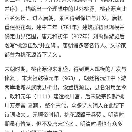
并序》，描绘出一个理想中的世外桃源，桃花源自此
声名远扬 。进入唐朝，景区得到保护与开发，唐初
重建桃花观，建中二年（781年）建筑群初具规模并
确定山界范围，唐元和初年（807年）刘禹锡游览后
题写“桃源佳致”并立碑 。唐朝诸多著名诗人、文学家
都曾为桃花源留下诗文 。
宋朝时期，桃花源迎来鼎盛，得到更大规模的开发与
修复 。宋太祖乾德元年（963），朝廷将沅江中下游
两岸地域从武陵县析出，设置桃源县，县名沿用至今
。政和元年（1111）建造桃川宫，后宋徽宗钦赐“桃
川万寿宫”匾额 。整个宋代，众多诗人词人在此留下
诗词散文 。元顺帝时期，桃花源毁于兵燹 。明清时
期虽有修复，但不及唐宋兴盛 。明清时期也有众多