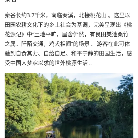
秦谷长约3.7千米，南临秦溪，北接桃花山 。这里以
田园农耕文化下的乡土社会为基调，完美呈现出《桃
花源记》中“土地平旷，屋舍俨然，有良田美池桑竹
之属。阡陌交通，鸡犬相闻”的场景 。游客在此可体
验到自食其力、自给自足、和平宁静的田园生活，感
受中国人梦寐以求的世外桃源生活 。