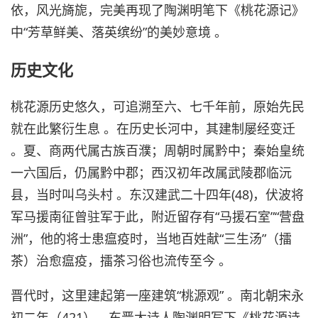
依，风光旖旎，完美再现了陶渊明笔下《桃花源记》
中“芳草鲜美、落英缤纷”的美妙意境 。
历史文化
桃花源历史悠久，可追溯至六、七千年前，原始先民
就在此繁衍生息 。在历史长河中，其建制屡经变迁
。夏、商两代属古族百濮；周朝时属黔中；秦始皇统
一六国后，仍属黔中郡；西汉初年改属武陵郡临沅
县，当时叫乌头村 。东汉建武二十四年(48)，伏波将
军马援南征曾驻军于此，附近留存有“马援石室”“营盘
洲”，他的将士患瘟疫时，当地百姓献“三生汤”（擂
茶）治愈瘟疫，擂茶习俗也流传至今 。
晋代时，这里建起第一座建筑“桃源观” 。南北朝宋永
初二年（421），东晋大诗人陶渊明写下《桃花源诗