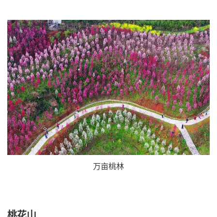
万亩桃林
桃花山