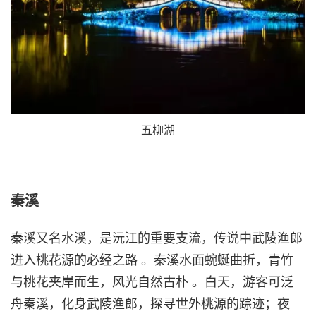
五柳湖
秦溪
秦溪又名水溪，是沅江的重要支流，传说中武陵渔郎
进入桃花源的必经之路 。秦溪水面蜿蜒曲折，青竹
与桃花夹岸而生，风光自然古朴 。白天，游客可泛
舟秦溪，化身武陵渔郎，探寻世外桃源的踪迹；夜