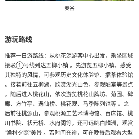
秦谷
游玩路线
推荐一日游路线：从桃花源游客中心出发，乘坐区域
接驳①号线到达五柳小镇 。先游览五柳小镇，感受
其独特的风情，可参观历史文化体验馆、擂茶体验馆
。接着前往五柳湖，欣赏湖光山色，参观陋室等景点
。随后进入桃花山，依次游览桃花山牌坊、菊圃、碑
廊、方竹亭、遇仙桥、桃花观、马季陈列馆等 。之
后前往桃源山，参观桃源工艺术博物馆、百床馆、桃
川书院、状元桥、水府阁等，还可远眺白麟洲，观赏
“渔村夕照”美景 。若时间充裕，可在晚餐后观看大型