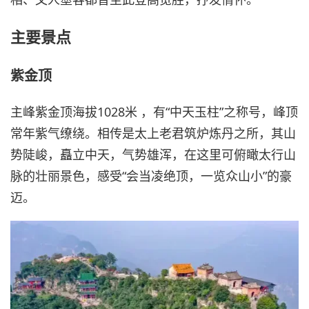
主要景点
紫金顶
主峰紫金顶海拔1028米 ，有“中天玉柱”之称号，峰顶
常年紫气缭绕。相传是太上老君筑炉炼丹之所，其山
势陡峻，矗立中天，气势雄浑，在这里可俯瞰太行山
脉的壮丽景色，感受“会当凌绝顶，一览众山小”的豪
迈。