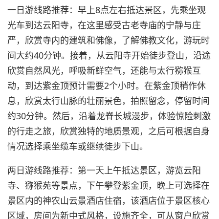
一日游线路推荐：早上8点左右抵达景区，先乘坐观
光车到达云阳寺，在这里感受古老寺庙的宁静与庄
严，欣赏寺内的建筑和佛像，了解佛教文化，游玩时
间大约40分钟。接着，从云阳寺开始徒步登山，沿途
欣赏自然风光，呼吸新鲜空气，还能与太行猕猴互
动，到达紫金顶预计需要2个小时。在紫金顶稍作休
息，欣赏太行山脉的壮丽景色，拍照留念，停留时间
约30分钟。然后，沿着龙脊长城漫步，体验惊险刺激
的行走之旅，欣赏独特的地质景观，之后可根据自身
情况选择乘坐缆车或继续徒步下山。
两日游线路推荐：第一天上午抵达景区，游览云阳
寺、猕猴苑等景点，下午攀登紫金顶，晚上可选择在
景区内的神农山云景酒店住宿，该酒店位于景区核心
区域，房间为新中式风格，设施齐全，可从窗户欣赏