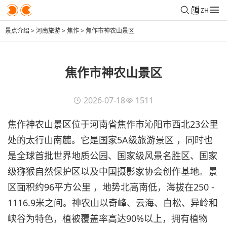
ZH
景点介绍
>
河南旅游
>
焦作
>
焦作市神农山景区
焦作市神农山景区
2026-07-18
1511
焦作神农山景区位于河南省焦作市沁阳市西北23公里
处的太行山南麓。它是国家5A级旅游景区 ，同时也
是全球首批世界地质公园、国家级风景名胜区、国家
级猕猴自然保护区以及中国摄影家协会创作基地。景
区面积约96平方公里 ，地势北高南低，海拔在250 -
1116.9米之间。神农山以奇峰、云海、白松、异岭和
峡谷为特色，植被覆盖率高达90%以上，拥有植物