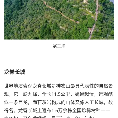
紫金顶
龙脊长城
世界地质奇观龙脊长城是神农山最具代表性的自然景
观，它一岭九峰，全长11.5公里，蜿蜒起伏，远观酷
似一条巨龙，而石灰岩构成的山体又像人工长城，故
得名。龙脊长城上遍布1.6万余株全国珍稀树种——