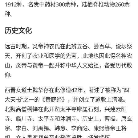
1912种，名贵中药材300余种，陆栖脊椎动物260余
种。
历史文化
远古时期，炎帝神农氏在此辨五谷、尝百草、设坛祭
天，开创了农业和医学的先河，此地也因此得名神农
山，炎帝与黄帝一起并称中华人文始祖，备受历代敬
仰。
西晋女道士魏华存在此修道42年，著述了被称为“四
大天书”之一的《黄庭经》，并创立了道教上清派。
北魏高僧稠禅在此开凿太平寺摩崖石刻，兴建云阳
寺、临川寺、太平寺和沐涧寺。历史上，曹操、唐玄
宗、李白、刘禹锡、韩愈、李商隐、康熙等帝王将
相、文人墨客都曾至此登高览胜，抒发情怀。