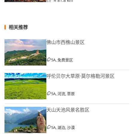
≈ 81.8 km
相关推荐
佛山市西樵山景区
5A, 免费景区
呼伦贝尔大草原·莫尔格勒河景区
5A, 河流, 草原
天山天池风景名胜区
5A, 湖泊, 沙漠