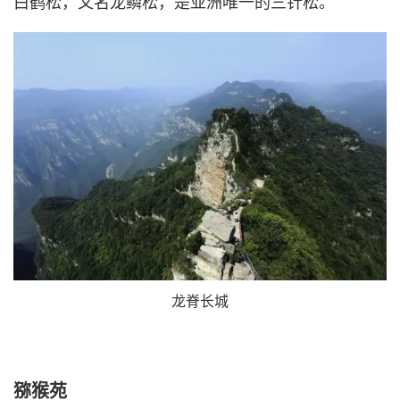
白鹤松，又名龙鳞松，是亚洲唯一的三针松。
龙脊长城
猕猴苑