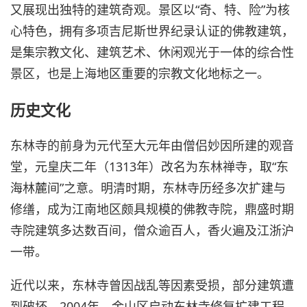
又展现出独特的建筑奇观。景区以“奇、特、险”为核
心特色，拥有多项吉尼斯世界纪录认证的佛教建筑，
是集宗教文化、建筑艺术、休闲观光于一体的综合性
景区，也是上海地区重要的宗教文化地标之一。
历史文化
东林寺的前身为元代至大元年由僧侣妙因所建的观音
堂，元皇庆二年（1313年）改名为东林禅寺，取“东
海林麓间”之意。明清时期，东林寺历经多次扩建与
修缮，成为江南地区颇具规模的佛教寺院，鼎盛时期
寺院建筑多达数百间，僧众逾百人，香火遍及江浙沪
一带。
近代以来，东林寺曾因战乱等因素受损，部分建筑遭
到破坏。2004年，金山区启动东林寺修复扩建工程，