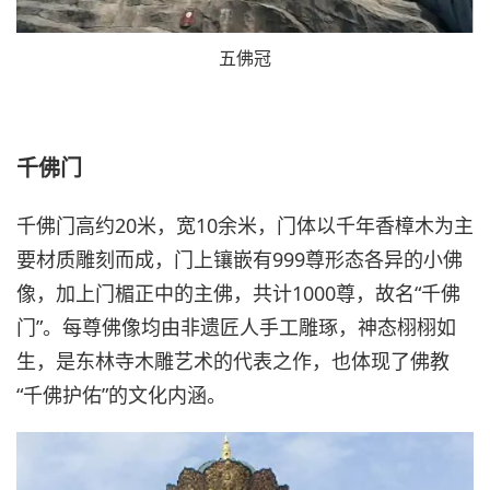
五佛冠
千佛门
千佛门高约20米，宽10余米，门体以千年香樟木为主
要材质雕刻而成，门上镶嵌有999尊形态各异的小佛
像，加上门楣正中的主佛，共计1000尊，故名“千佛
门”。每尊佛像均由非遗匠人手工雕琢，神态栩栩如
生，是东林寺木雕艺术的代表之作，也体现了佛教
“千佛护佑”的文化内涵。