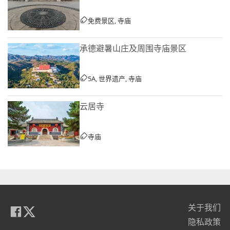
免费景区, 寺庙
承德避暑山庄及周围寺庙景区
5A, 世界遗产, 寺庙
云居寺
寺庙
关于我们
隐私政策