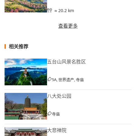
≈ 20.2 km
查看更多
相关推荐
五台山风景名胜区
5A, 世界遗产, 寺庙
八大处公园
寺庙
大悲禅院