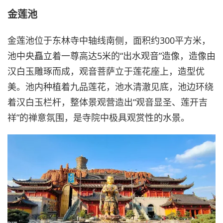
金莲池
金莲池位于东林寺中轴线南侧，面积约300平方米，
池中央矗立着一尊高达5米的“出水观音”造像，造像由
汉白玉雕琢而成，观音菩萨立于莲花座上，造型优
美。池内种植着九品莲花，池水清澈见底，池边环绕
着汉白玉栏杆，整体景观营造出“观音显圣、莲开吉
祥”的禅意氛围，是寺院中极具观赏性的水景。