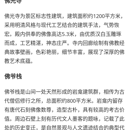
佛光寺
佛光寺为景区标志性建筑，建筑面积约1200平方米，
采用明清风格与现代工艺结合的建筑手法，气势恢
宏。殿内供奉的佛像高达5.3米，由优质汉白玉雕琢
而成，工艺精湛，神态庄严。寺内回廊绘制有佛教经
典故事壁画，色彩艳丽，细节丰富，展现了深厚的佛
教艺术底蕴。
佛爷栈
佛爷栈是山间一处天然形成的岩龛建筑群，相传为古
代僧侣修行之所，总面积约800平方米。岩龛内留存
有唐代石刻佛像数尊，造型古朴，具有较高的考古价
值。周边石壁上刻有历代文人墨客的题咏，记载了此
处的历史变迁，是自然景观与人文遗迹结合的典型代