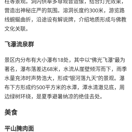
柱等景观。洞内供奉多尊观音造像，结合灯光效果，
营造出神秘庄严的氛围。溶洞长度约300米，游览路
线蜿蜒曲折，沿途设有解说牌，介绍地质形成与佛教
文化关联。
飞瀑流泉群
景区内分布有大小瀑布18处，其中以“佛光飞瀑”最为
著名，瀑布落差达68米，水流从崖壁倾泻而下，雨季
水量充沛时声势浩大，形成“银河落九天”的景观。瀑
布下方形成约500平方米的水潭，潭水清澈见底，周
边绿树环绕，是夏季避暑纳凉的绝佳去处。
美食
平山腌肉面