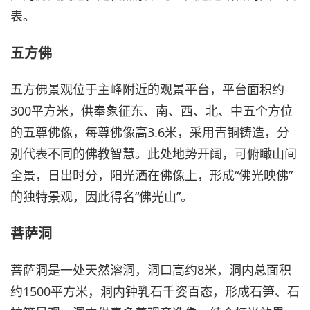
表。
五方佛
五方佛景观位于主峰附近的观景平台，平台面积约
300平方米，供奉象征东、南、西、北、中五个方位
的五尊佛像，每尊佛像高3.6米，采用青铜铸造，分
别代表不同的佛教智慧。此处地势开阔，可俯瞰山间
全景，日出时分，阳光洒在佛像上，形成“佛光映佛”
的独特景观，因此得名“佛光山”。
菩萨洞
菩萨洞是一处天然溶洞，洞口高约8米，洞内总面积
约1500平方米，洞内钟乳石千姿百态，形成石笋、石