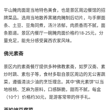
平山腌肉面是当地特色美食，也是景区周边餐馆的招
牌菜品。选用当地散养黑猪肉腌制后切片，与手擀面
条、土豆、豆角同煮，汤汁浓郁，肉质香而不腻，面
条筋道。景区内餐厅一碗腌肉面价格约18-25元，分
量充足，能充分感受冀西农家风味。
佛光素斋
景区内的素斋餐厅提供多种佛教素斋，如罗汉斋、素
炒时蔬、素包子等，食材多取自景区周边的无公害蔬
菜，遵循清淡少油的烹饪理念。其中“佛光素饼”以当
地核桃、芝麻为原料，口感酥脆，甜而不腻，每盒
（10个）价格约30元，是游客常带的伴手礼。